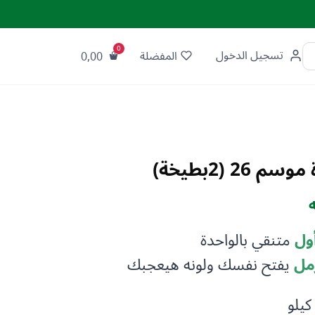
تسجيل الدخول
المفضلة
0,00
2 (2بطيخة)
السعر
الحالي
ول
متنقي بالواحدة
هو:
مل
يفتح نفسك ولونه هيعجبك
599,00 جنيه.