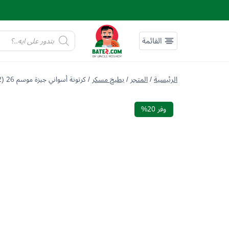
لتجاوز
لى
لمحتوى
Products
search
/
المتجر
/
بطيخ مسكر
/
كرتونة أسواني جيزة موسم 26 (2بطيخة)
وفر 20%