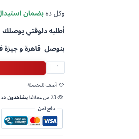
وكل ده
بضمان استبدال
أطلبه دلوقتي يوصلك لحد 
بنوصل قاهرة و جيزة 
كمية
كرتونة
أسواني
أضِف للمفضلة
جيزة
موسم
23 من عملائنا
يشاهدون
هذا 
26
دفع آمن
(2بطيخة)