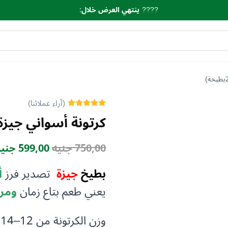
????
ينتهي العرض خلال
:
كرتونة أسواني جيزة موسم 6
السعر
750,00
جنيه
599,00
جنيه
الأصلي
بطيخ
جيزة
تصدير فرز
أ
هو:
يعني طعم بتاع زمان
ومر
750,00 جنيه.
وزن الكرتونة من
12
–14 كيلو