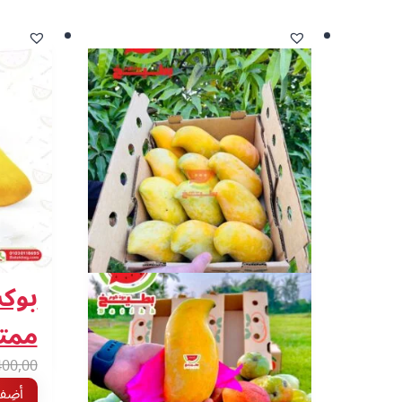
بوك
ممتاز (5
400,00
أضِف