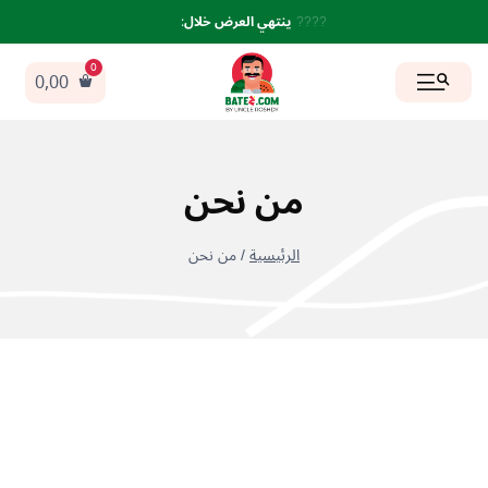
لتجاوز
????
ينتهي العرض خلال
:
لى
لمحتوى
0,00
من نحن
/
من نحن