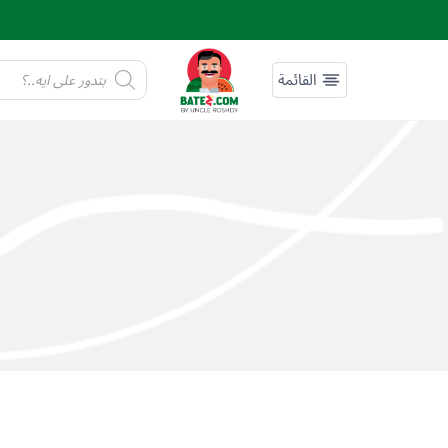
لتجاوز
لى
لمحتوى
Products
search