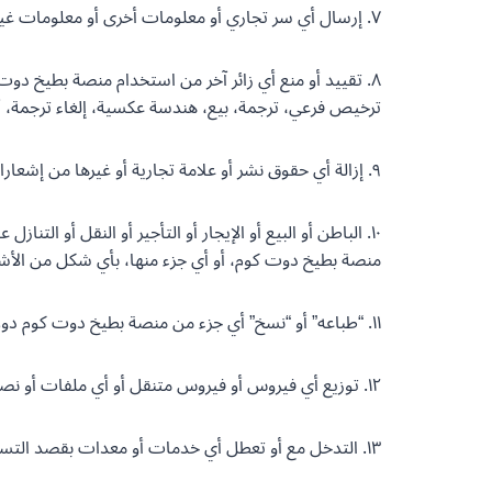
٧. إرسال أي سر تجاري أو معلومات أخرى أو معلومات غير عامة عن أي شخص أو شركة أو كيان دون الحصول على إذن بذلك.
٨. تقييد أو منع أي زائر آخر من استخدام منصة بطيخ دو
ترخيص فرعي، ترجمة، بيع، هندسة عكسية، إلغاء ترجمة، 
٩. إزالة أي حقوق نشر أو علامة تجارية أو غيرها من إشعارات حقوق الملكية الواردة في منصة بطيخ دوت كوم.
١٠. الباطن أو البيع أو الإيجار أو التأجير أو النقل أو 
منصة بطيخ دوت كوم، أو أي جزء منها، بأي شكل من الأشك
١١. “طباعه” أو “نسخ” أي جزء من منصة بطيخ دوت كوم دون إذن خطي مسبق منا.
١٢. توزيع أي فيروس أو فيروس متنقل أو أي ملفات أو نصوص برمجية أو برامج مشابهة أو ضارة.
١٣. التدخل مع أو تعطل أي خدمات أو معدات بقصد التسبب في حمل زائد أو غير متناسب على البنية التحتية لشركة بطيخ دوت كوم أو الجهات المرخصة لها أو مورديها.