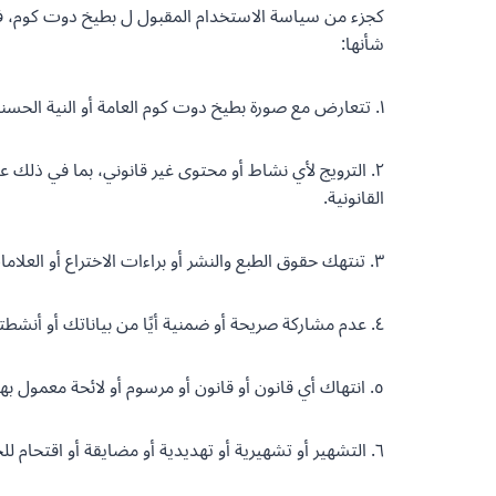
كجزء من سياسة الاستخدام المقبول ل بطيخ دوت كوم، فإ
شأنها:
١. تتعارض مع صورة بطيخ دوت كوم العامة أو النية الحسنة أو السمعة.
٢. الترويج لأي نشاط أو محتوى غير قانوني، بما في ذلك
القانونية.
٣. تنتهك حقوق الطبع والنشر أو براءات الاختراع أو العلامات التجارية أو الأسرار التجارية أو غيرها من حقوق الملكية أو حقوق الدعاية أو الخصوصية الخاصة بنا أو بشركات أخري.
٤. عدم مشاركة صريحة أو ضمنية أيًا من بياناتك أو أنشطتك أو أسبابك قد أقرناها، دون موافقتنا الخطية المسبقة في كل حالة.
٥. انتهاك أي قانون أو قانون أو مرسوم أو لائحة معمول بها في البلاد، أو تشجيع أي سلوك يمكن أن يشكل جريمة جنائية أو ينشأ عنه مسؤولية مدنية.
٦. التشهير أو تشهيرية أو تهديدية أو مضايقة أو اقتحام للخصوصية أو مسيئة أو مؤذية أو كراهية أو تمييزية أو إباحية أو فاحشة.